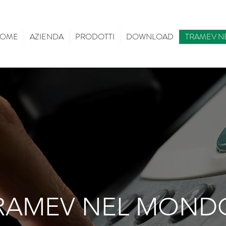
OME
AZIENDA
PRODOTTI
DOWNLOAD
TRAMEV N
RAMEV NEL MOND