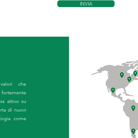
INVIA
alori che
, fortemente
s attivo su
rta di nuovi
ologia come