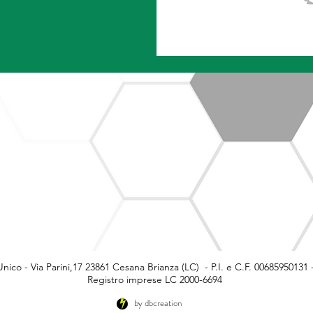
Unico -
Via Parini,17 23861 Cesana Brianza (LC) - P.I. e C.F. 00685950131
Registro imprese LC 2000-6694
by dbcreation