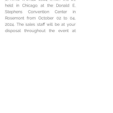
held in Chicago at the Donald E.
Stephens Convention Center in
Rosemont from October 02 to 04,
2024. The sales staff will be at your
disposal throughout the event at
booth 1526. We look forward to
seeing you there.
Next
Previous
TRAMEV: #CutDifferent