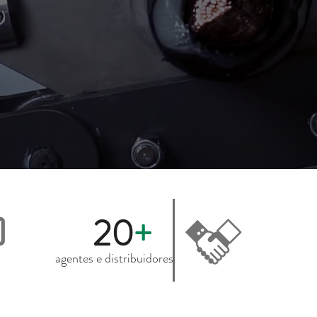
20
+
agentes e distribuidores