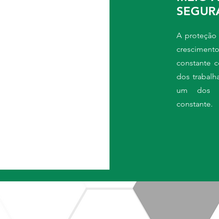
SEGUR
A proteção 
crescimen
constante 
dos trabalh
um dos 
constante.