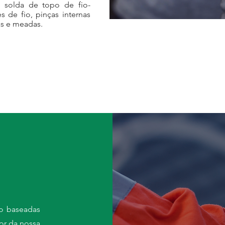
 solda de topo de fio-
s de fio, pinças internas
s e meadas.
o baseadas
or da nossa