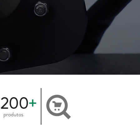
200
+
produtos