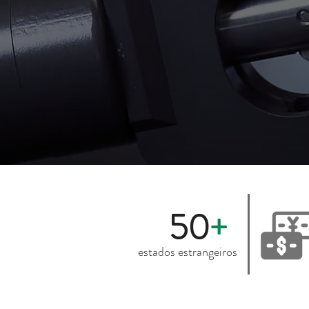
50
+
estados estrangeiros