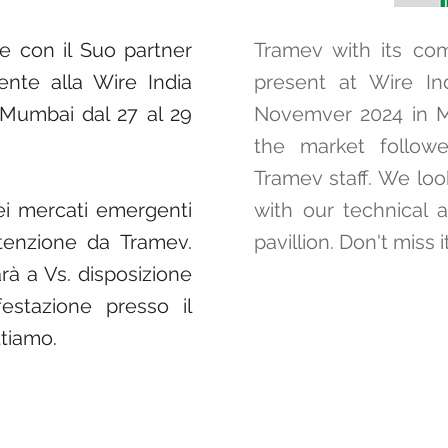
e con il Suo partner
Tramev with its com
nte alla Wire India
present at Wire In
 Mumbai dal 27 al 29
Novemver 2024 in Mu
the market followe
Tramev staff. We lo
ei mercati emergenti
with our technical a
tenzione da Tramev.
pavillion. Don't miss it
rà a Vs. disposizione
estazione presso il
ttiamo.