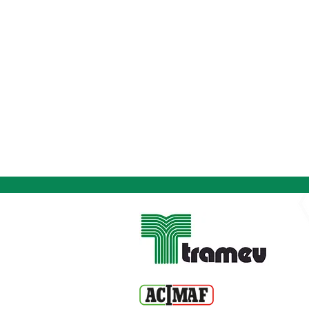
_
-
_