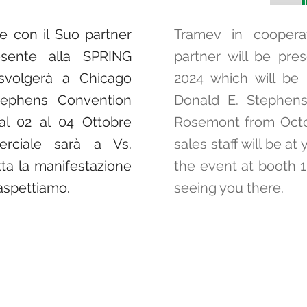
e con il Suo partner
Tramev in cooperat
sente alla SPRING
partner will be pr
volgerà a Chicago
2024 which will be 
tephens Convention
Donald E. Stephens
l 02 al 04 Ottobre
Rosemont from Octob
rciale sarà a Vs.
sales staff will be a
tta la manifestazione
the event at booth 
 aspettiamo.
seeing you there.