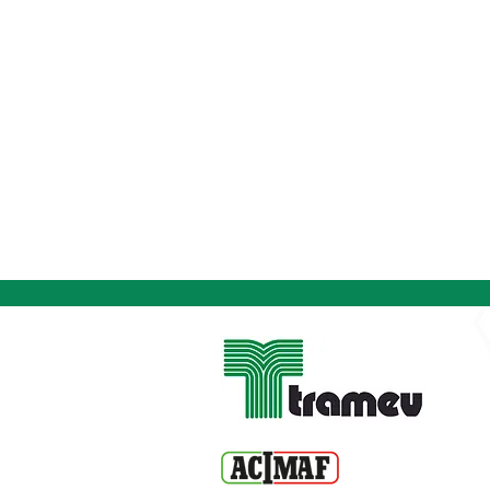
_
-
_